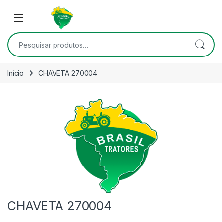
Skip to navigation
Skip to content
Open
Pesquisar por:
Início
CHAVETA 270004
CHAVETA 270004