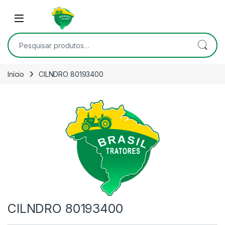
Skip to navigation
Skip to content
Open
Pesquisar por:
Início
CILNDRO 80193400
CILNDRO 80193400