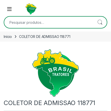
Skip to navigation
Skip to content
Open
Pesquisar por:
Início
COLETOR DE ADMISSAO 118771
COLETOR DE ADMISSAO 118771