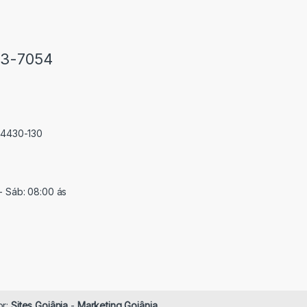
33-7054
 74430-130
- Sáb: 08:00 ás
or:
Sites Goiânia
-
Marketing Goiânia