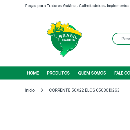
Skip to navigation
Skip to content
Peças para Tratores Goiânia, Colheitadeiras, Implementos
Search fo
HOME
PRODUTOS
QUEM SOMOS
FALE C
Início
CORRENTE 50X22 ELOS 0503010263