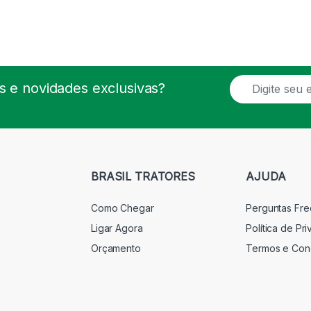
E
 e novidades exclusivas?
m
a
i
l
*
BRASIL TRATORES
AJUDA
Como Chegar
Perguntas Fr
Ligar Agora
Política de Pr
Orçamento
Termos e Con