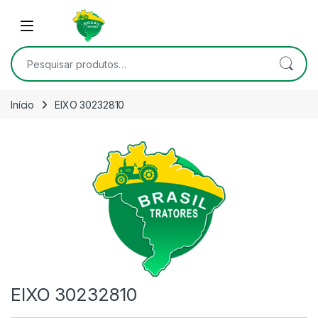
Skip to navigation
Skip to content
Open
Pesquisar por:
Início
EIXO 30232810
EIXO 30232810