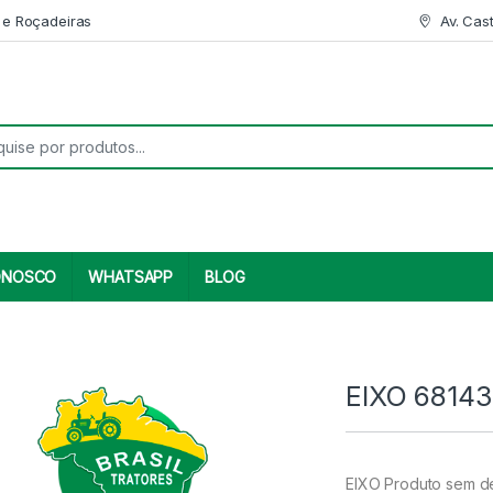
 e Roçadeiras
Av. Cas
r:
ONOSCO
WHATSAPP
BLOG
EIXO 6814
EIXO Produto sem de