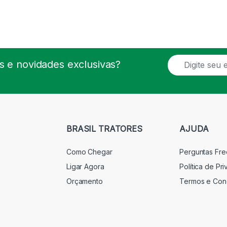
E
 e novidades exclusivas?
m
a
i
l
*
BRASIL TRATORES
AJUDA
Como Chegar
Perguntas Fr
Ligar Agora
Política de Pr
Orçamento
Termos e Con