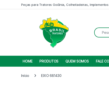
Skip to navigation
Skip to content
Peças para Tratores Goiânia, Colheitadeiras, Implementos
Search fo
HOME
PRODUTOS
QUEM SOMOS
FALE C
Início
EIXO 681430