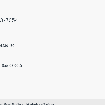
33-7054
 74430-130
- Sáb: 08:00 ás
or:
Sites Goiânia
-
Marketing Goiânia