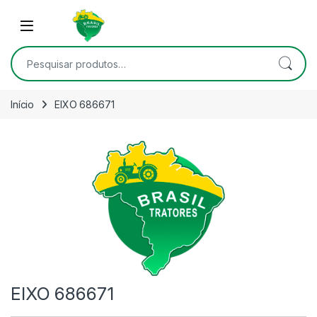
Skip to navigation
Skip to content
Open
Pesquisar por:
Início
EIXO 686671
EIXO 686671