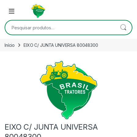
Skip to navigation
Skip to content
Open
Pesquisar por:
Início
EIXO C/ JUNTA UNIVERSA 80048300
EIXO C/ JUNTA UNIVERSA
80048300