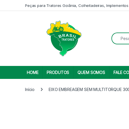
Skip to navigation
Skip to content
Peças para Tratores Goiânia, Colheitadeiras, Implementos
Search fo
HOME
PRODUTOS
QUEM SOMOS
FALE C
Início
EIXO EMBREAGEM SEM MULTITORQUE 300