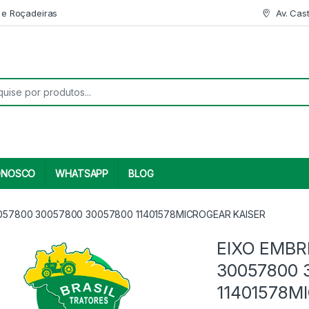
 e Roçadeiras
Av. Cas
r:
ONOSCO
WHATSAPP
BLOG
57800 30057800 30057800 11401578MICROGEAR KAISER
EIXO EMB
30057800 
11401578M