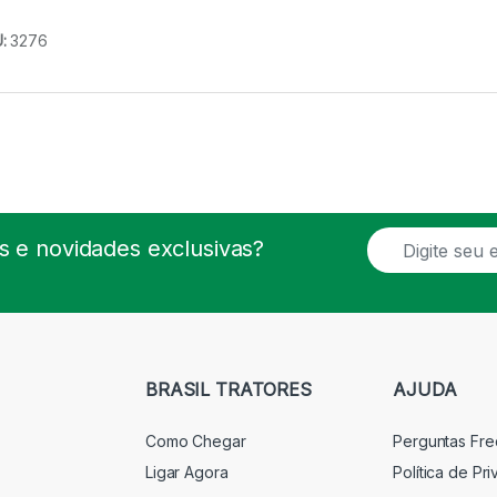
U:
3276
E
 e novidades exclusivas?
m
a
i
l
*
BRASIL TRATORES
AJUDA
Como Chegar
Perguntas Fr
Ligar Agora
Política de Pr