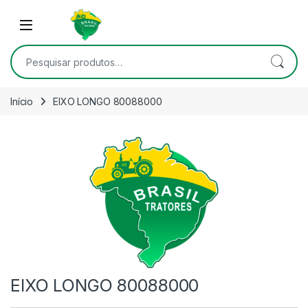
Skip to navigation
Skip to content
Open
Pesquisar por:
Início
EIXO LONGO 80088000
EIXO LONGO 80088000