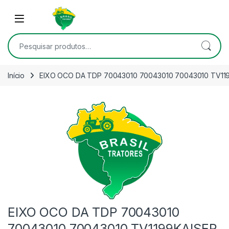
Skip to navigation
Skip to content
Open
Pesquisar por:
Início
EIXO OCO DA TDP 70043010 70043010 70043010 TV1
EIXO OCO DA TDP 70043010
70043010 70043010 TV1199KAISER