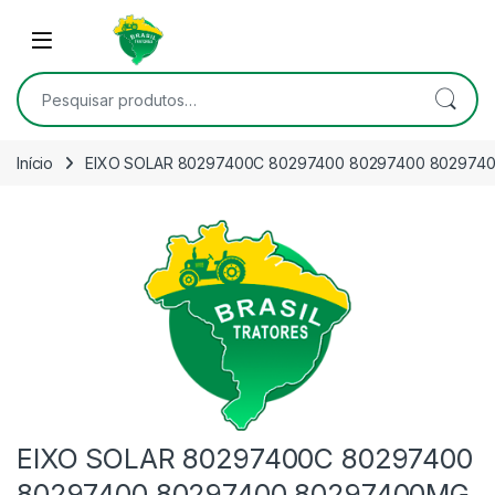
Skip to navigation
Skip to content
Open
Pesquisar por:
Início
EIXO SOLAR 80297400C 80297400 80297400 802974
EIXO SOLAR 80297400C 80297400
80297400 80297400 80297400MG