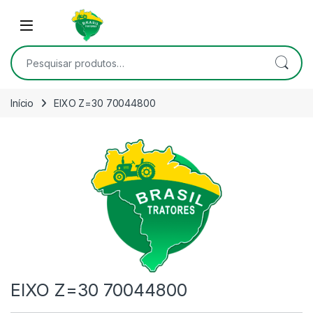
Skip to navigation
Skip to content
Open
Pesquisar por:
Início
EIXO Z=30 70044800
EIXO Z=30 70044800