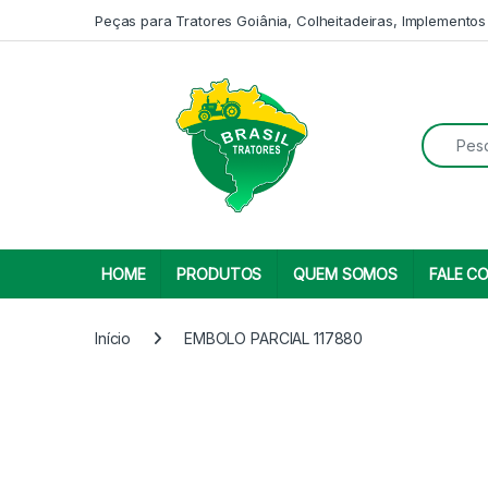
Skip to navigation
Skip to content
Peças para Tratores Goiânia, Colheitadeiras, Implementos
Search fo
HOME
PRODUTOS
QUEM SOMOS
FALE C
Início
EMBOLO PARCIAL 117880