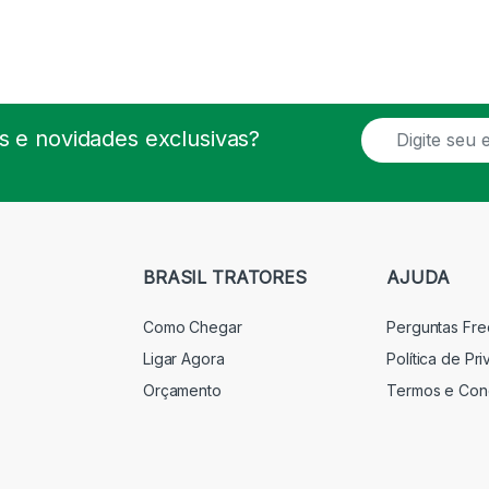
E
 e novidades exclusivas?
m
a
i
l
*
BRASIL TRATORES
AJUDA
Como Chegar
Perguntas Fr
Ligar Agora
Política de Pr
Orçamento
Termos e Con