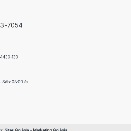
33-7054
 74430-130
- Sáb: 08:00 ás
or:
Sites Goiânia
-
Marketing Goiânia