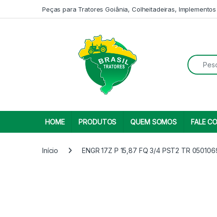
Skip to navigation
Skip to content
Peças para Tratores Goiânia, Colheitadeiras, Implementos
Search fo
HOME
PRODUTOS
QUEM SOMOS
FALE C
Início
ENGR 17Z P 15,87 FQ 3/4 PST2 TR 05010