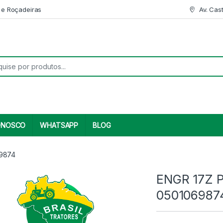
 e Roçadeiras
Av. Cas
r:
ONOSCO
WHATSAPP
BLOG
69874
ENGR 17Z P
050106987