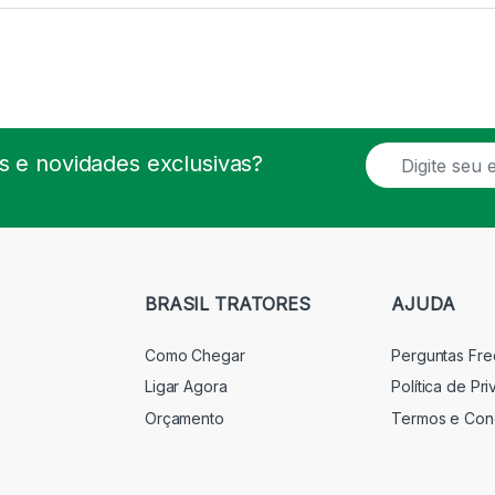
E
 e novidades exclusivas?
m
a
i
l
*
BRASIL TRATORES
AJUDA
Como Chegar
Perguntas Fr
Ligar Agora
Política de Pr
Orçamento
Termos e Con