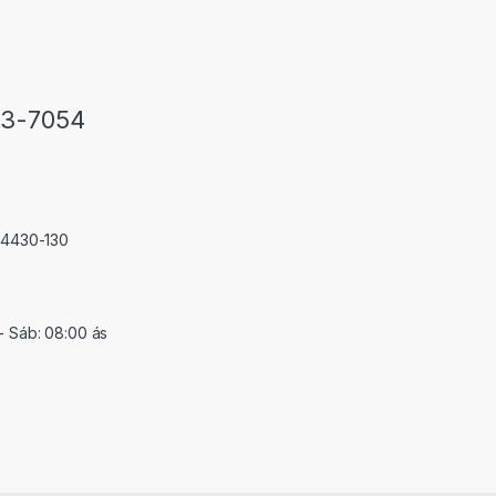
33-7054
 74430-130
- Sáb: 08:00 ás