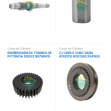
Caixa de Câmbio
Caixa de Câmbio
ENGRENAGEM DA TOMADA DE
CJ CAPA E CUBO 3A/4A
POTENCIA 32X22Z 80796610
81321210 81321200 3341620
80796600 3346866 EATON
EATON