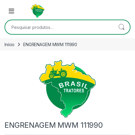
Skip to navigation
Skip to content
Open
Pesquisar por:
Início
ENGRENAGEM MWM 111990
ENGRENAGEM MWM 111990