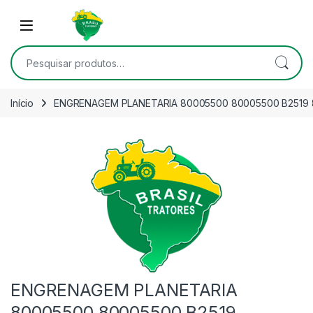
Skip to navigation
Skip to content
Open
Pesquisar por:
Início
ENGRENAGEM PLANETARIA 80005500 80005500 B2519 
ENGRENAGEM PLANETARIA
80005500 80005500 B2519