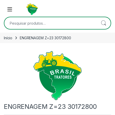
Skip to navigation
Skip to content
Open
Pesquisar por:
Início
ENGRENAGEM Z=23 30172800
ENGRENAGEM Z=23 30172800