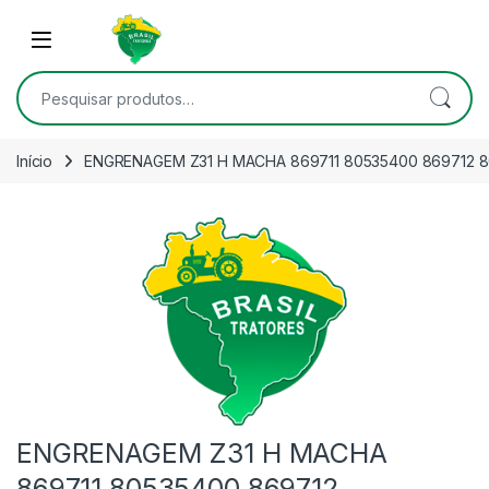
Skip to navigation
Skip to content
Open
Pesquisar por:
Início
ENGRENAGEM Z31 H MACHA 869711 80535400 869712 
ENGRENAGEM Z31 H MACHA
869711 80535400 869712