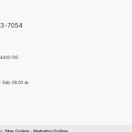
33-7054
 74430-130
- Sáb: 08:00 ás
or:
Sites Goiânia
-
Marketing Goiânia