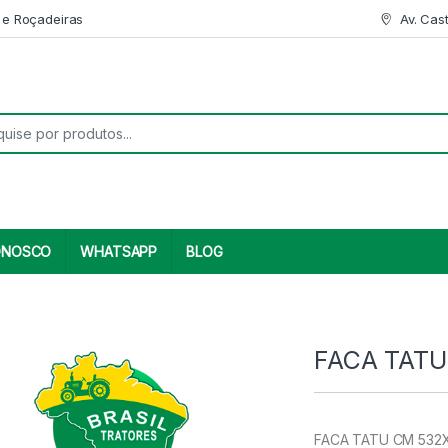
 e Roçadeiras
Av. Cas
r:
ONOSCO
WHATSAPP
BLOG
FACA TATU
FACA TATU CM 532X9