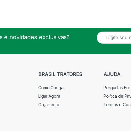
E
 e novidades exclusivas?
m
a
i
l
*
BRASIL TRATORES
AJUDA
Como Chegar
Perguntas Fr
Ligar Agora
Política de Pr
Orçamento
Termos e Con