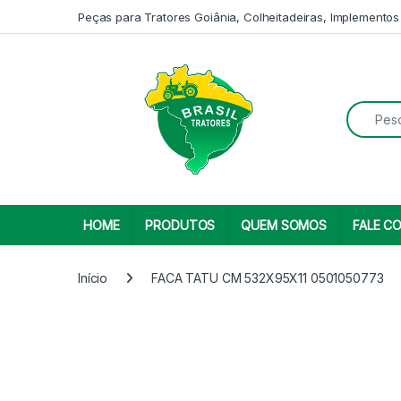
Skip to navigation
Skip to content
Peças para Tratores Goiânia, Colheitadeiras, Implementos
Search fo
HOME
PRODUTOS
QUEM SOMOS
FALE C
Início
FACA TATU CM 532X95X11 0501050773