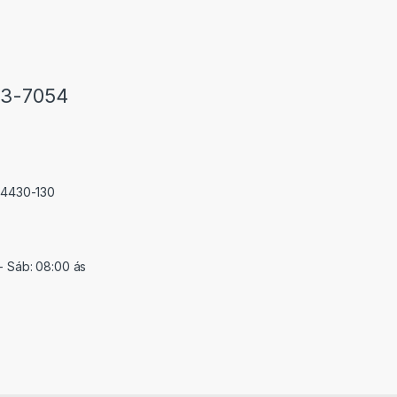
33-7054
 74430-130
- Sáb: 08:00 ás