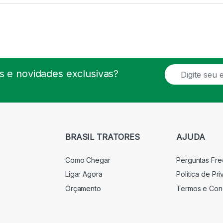
E
 e novidades exclusivas?
m
a
i
l
*
BRASIL TRATORES
AJUDA
Como Chegar
Perguntas Fr
Ligar Agora
Política de Pr
Orçamento
Termos e Con