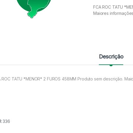
FCA ROC TATU *MEN
Maiores informaçõe
Descrição
 ROC TATU *MENOR* 2 FUROS 458MM Produto sem descrição. Maior
U:
336