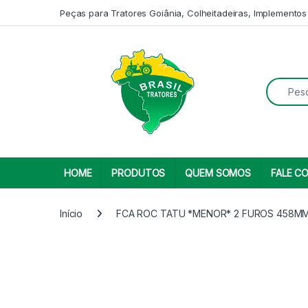
Skip to navigation
Skip to content
Peças para Tratores Goiânia, Colheitadeiras, Implementos
Search fo
HOME
PRODUTOS
QUEM SOMOS
FALE C
Início
FCA ROC TATU *MENOR* 2 FUROS 458MM