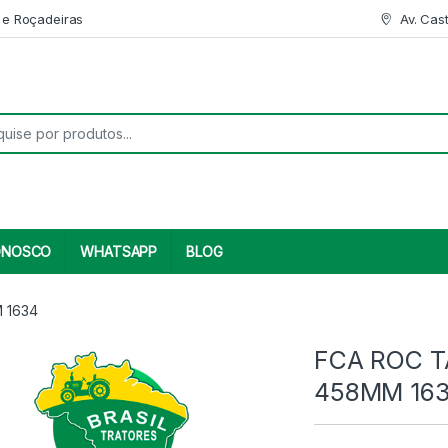
 e Roçadeiras
Av. Cas
r:
ONOSCO
WHATSAPP
BLOG
 1634
FCA ROC T
458MM 16