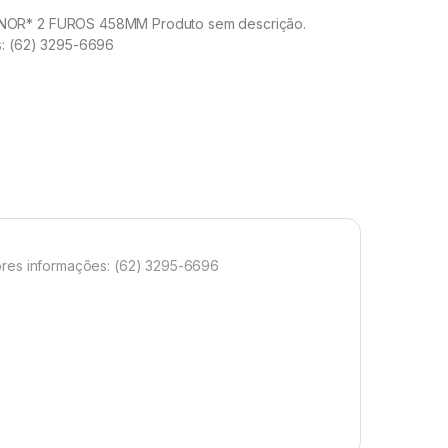
OR* 2 FUROS 458MM Produto sem descrição.
s: (62) 3295-6696
es informações: (62) 3295-6696