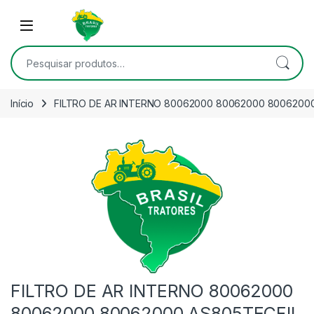
Skip to navigation
Skip to content
Open
Pesquisar por:
Início
FILTRO DE AR INTERNO 80062000 80062000 80062000
FILTRO DE AR INTERNO 80062000
80062000 80062000 AS805TECFIL