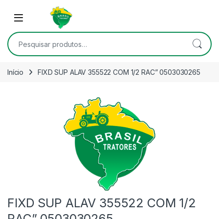
Skip to navigation
Skip to content
Open
Pesquisar por:
Início
FIXD SUP ALAV 355522 COM 1/2 RAC” 0503030265
FIXD SUP ALAV 355522 COM 1/2
RAC” 0503030265