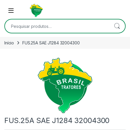
Skip to navigation
Skip to content
Open
Pesquisar por:
Início
FUS.25A SAE J1284 32004300
FUS.25A SAE J1284 32004300