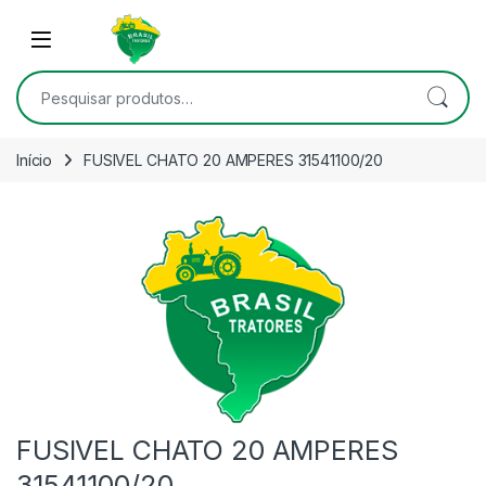
Skip to navigation
Skip to content
Open
Pesquisar por:
Início
FUSIVEL CHATO 20 AMPERES 31541100/20
FUSIVEL CHATO 20 AMPERES
31541100/20