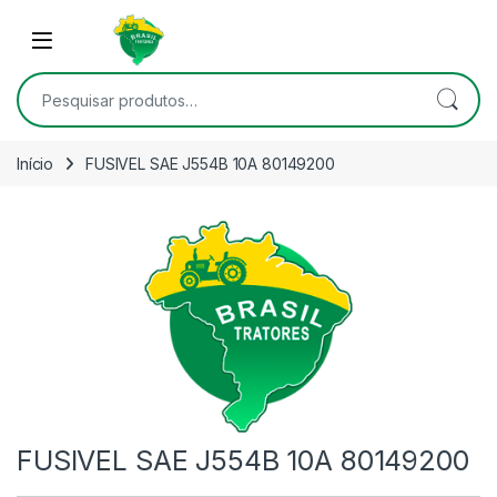
Skip to navigation
Skip to content
Open
Pesquisar por:
Início
FUSIVEL SAE J554B 10A 80149200
FUSIVEL SAE J554B 10A 80149200