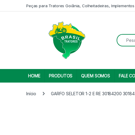
Skip to navigation
Skip to content
Peças para Tratores Goiânia, Colheitadeiras, Implementos
Search fo
HOME
PRODUTOS
QUEM SOMOS
FALE C
Início
GARFO SELETOR 1-2 E RE 30184200 3018