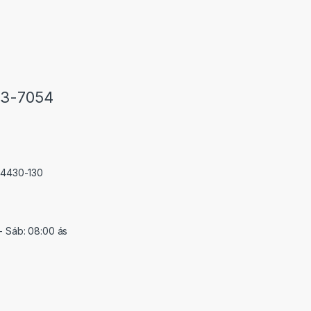
33-7054
 74430-130
- Sáb: 08:00 ás