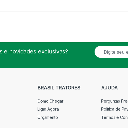
E
 e novidades exclusivas?
m
a
i
l
*
BRASIL TRATORES
AJUDA
Como Chegar
Perguntas Fr
Ligar Agora
Política de Pr
Orçamento
Termos e Con