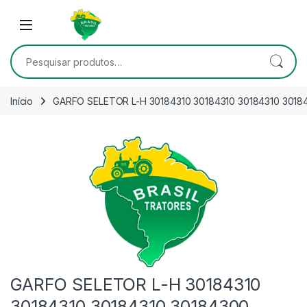
Skip to navigation
Skip to content
Open
Pesquisar por:
Início
GARFO SELETOR L-H 30184310 30184310 30184310 301
GARFO SELETOR L-H 30184310
30184310 30184310 30184300