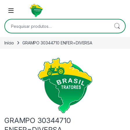
Skip to navigation
Skip to content
Open
Pesquisar por:
Início
GRAMPO 30344710 ENFER=DIVERSA
GRAMPO 30344710
ENFER=DIVERSA