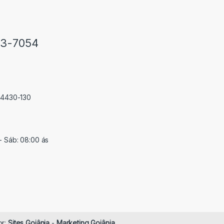
33-7054
 74430-130
- Sáb: 08:00 ás
or:
Sites Goiânia
-
Marketing Goiânia