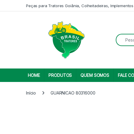
Skip to navigation
Skip to content
Peças para Tratores Goiânia, Colheitadeiras, Implementos
Search fo
HOME
PRODUTOS
QUEM SOMOS
FALE C
Início
GUARNICAO 80316000