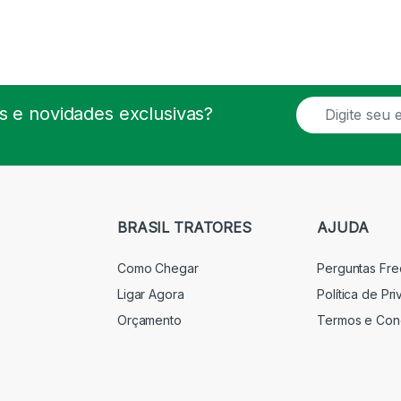
E
 e novidades exclusivas?
m
a
i
l
*
BRASIL TRATORES
AJUDA
Como Chegar
Perguntas Fr
Ligar Agora
Política de Pr
Orçamento
Termos e Con