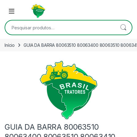
Skip to navigation
Skip to content
Open
Pesquisar por:
Início
GUIA DA BARRA 80063510 80063400 80063510 800634
GUIA DA BARRA 80063510
80063400 80063510 80063410