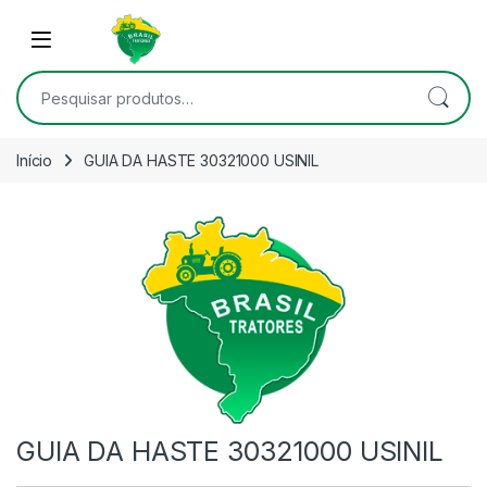
Skip to navigation
Skip to content
Open
Pesquisar por:
Início
GUIA DA HASTE 30321000 USINIL
GUIA DA HASTE 30321000 USINIL