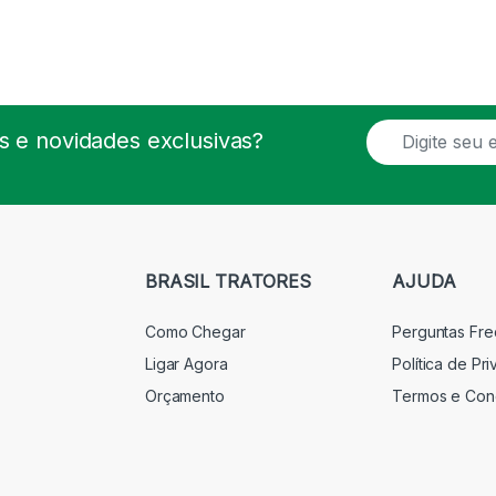
E
 e novidades exclusivas?
m
a
i
l
*
BRASIL TRATORES
AJUDA
Como Chegar
Perguntas Fr
Ligar Agora
Política de Pr
Orçamento
Termos e Con