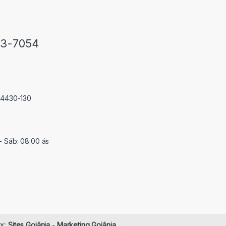
33-7054
 74430-130
- Sáb: 08:00 ás
or:
Sites Goiânia
-
Marketing Goiânia