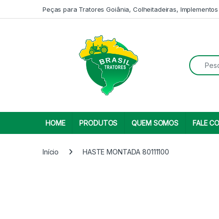
Skip to navigation
Skip to content
Peças para Tratores Goiânia, Colheitadeiras, Implementos
Search fo
HOME
PRODUTOS
QUEM SOMOS
FALE C
Início
HASTE MONTADA 80111100