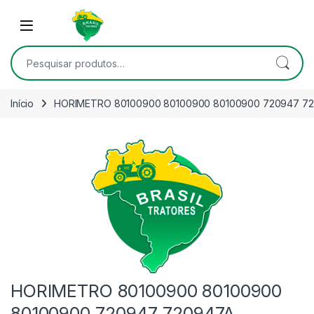
Skip to navigation
Skip to content
Open
Pesquisar por:
Início
HORIMETRO 80100900 80100900 80100900 720947 72
HORIMETRO 80100900 80100900
80100900 720947 720947A