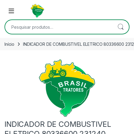
Skip to navigation
Skip to content
Open
Pesquisar por:
Início
INDICADOR DE COMBUSTIVEL ELETRICO 80336600 231
INDICADOR DE COMBUSTIVEL
ELETRICO 80336600 231240