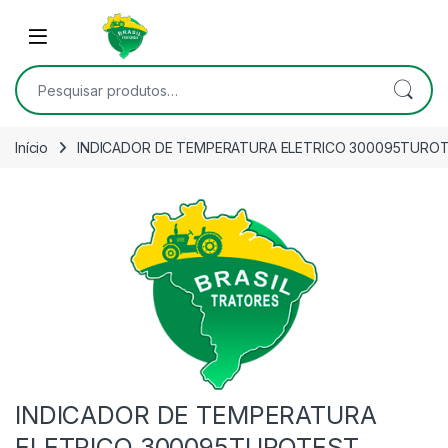
Skip to navigation
Skip to content
Open
Pesquisar por:
Início
INDICADOR DE TEMPERATURA ELETRICO 300095TUROT
INDICADOR DE TEMPERATURA
ELETRICO 300095TUROTEST