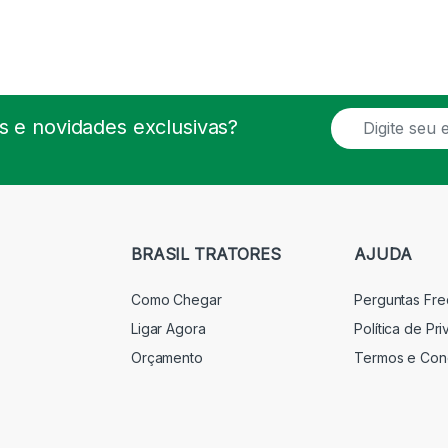
E
 e novidades exclusivas?
m
a
i
l
*
BRASIL TRATORES
AJUDA
Como Chegar
Perguntas Fr
Ligar Agora
Política de Pr
Orçamento
Termos e Con