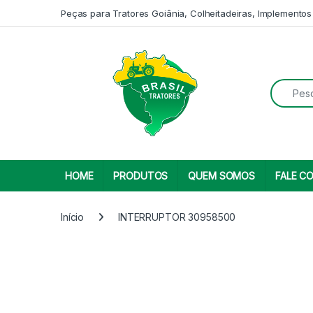
Skip to navigation
Skip to content
Peças para Tratores Goiânia, Colheitadeiras, Implementos
Search fo
HOME
PRODUTOS
QUEM SOMOS
FALE C
Início
INTERRUPTOR 30958500