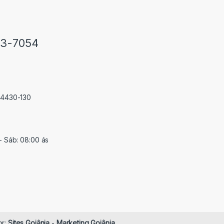
33-7054
 74430-130
- Sáb: 08:00 ás
or:
Sites Goiânia
-
Marketing Goiânia