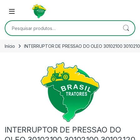
Skip to navigation
Skip to content
Open
Pesquisar por:
Início
INTERRUPTOR DE PRESSAO DO OLEO 30102100 3010210
INTERRUPTOR DE PRESSAO DO
OLEO 30102100 30102100 30102120