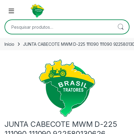
Skip to navigation
Skip to content
Open
Pesquisar por:
Início
JUNTA CABECOTE MWM D-225 111090 111090 9225801
JUNTA CABECOTE MWM D-225
111090 111090 922580130626