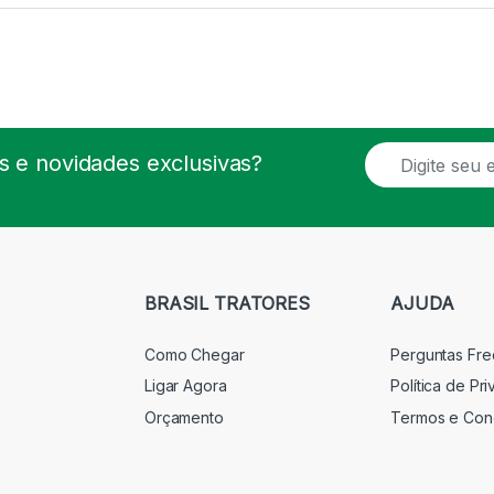
E
 e novidades exclusivas?
m
a
i
l
*
BRASIL TRATORES
AJUDA
Como Chegar
Perguntas Fr
Ligar Agora
Política de Pr
Orçamento
Termos e Con