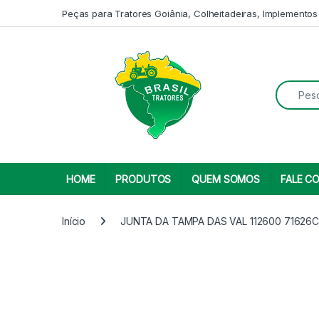
Skip to navigation
Skip to content
Peças para Tratores Goiânia, Colheitadeiras, Implementos
Search fo
HOME
PRODUTOS
QUEM SOMOS
FALE C
Início
JUNTA DA TAMPA DAS VAL 112600 71626