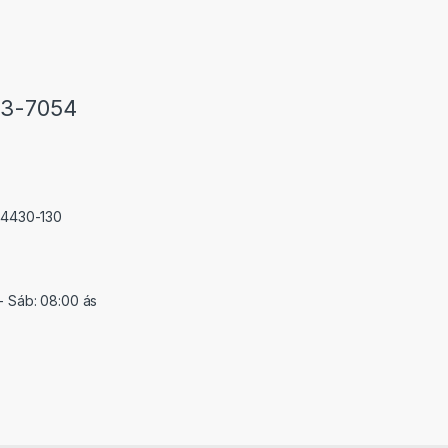
33-7054
 74430-130
- Sáb: 08:00 ás