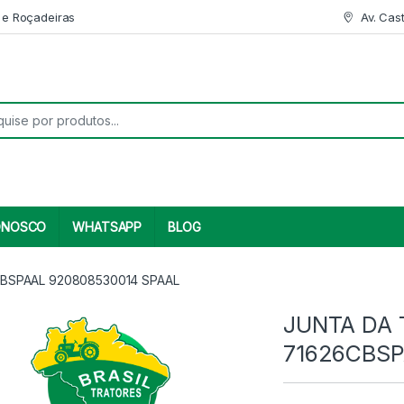
 e Roçadeiras
Av. Cas
r:
ONOSCO
WHATSAPP
BLOG
CBSPAAL 920808530014 SPAAL
JUNTA DA 
71626CBSP