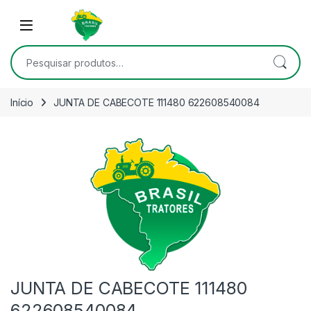
Skip to navigation
Skip to content
Open
Pesquisar por:
Início
JUNTA DE CABECOTE 111480 622608540084
JUNTA DE CABECOTE 111480
622608540084