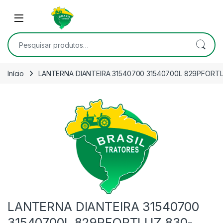
Skip to navigation
Skip to content
Open
Pesquisar por:
Início
LANTERNA DIANTEIRA 31540700 31540700L 829PFORT
LANTERNA DIANTEIRA 31540700
31540700L 829PFORTLUZ 830-