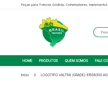
Skip to navigation
Skip to content
Peças para Tratores Goiânia, Colheitadeiras, Implementos
Search fo
HOME
PRODUTOS
QUEM SOMOS
FALE C
Início
LOGOTIPO VALTRA (GRADE) 81568300 A