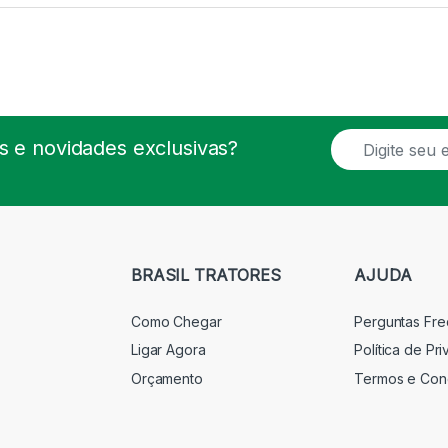
E
 e novidades exclusivas?
m
a
i
l
*
BRASIL TRATORES
AJUDA
Como Chegar
Perguntas Fr
Ligar Agora
Política de Pr
Orçamento
Termos e Con