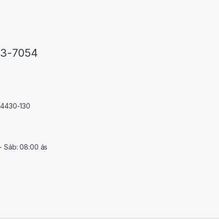
33-7054
 74430-130
- Sáb: 08:00 ás