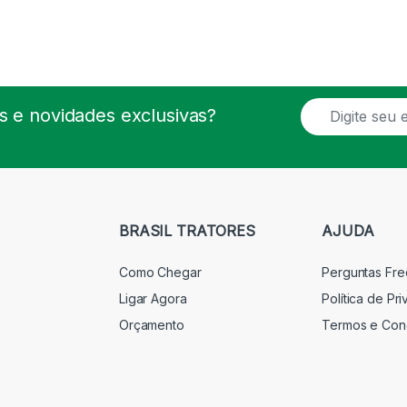
E
 e novidades exclusivas?
m
a
i
l
*
BRASIL TRATORES
AJUDA
Como Chegar
Perguntas Fr
Ligar Agora
Política de Pr
Orçamento
Termos e Con