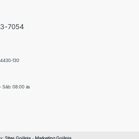
33-7054
 74430-130
- Sáb: 08:00 ás
or:
Sites Goiânia
-
Marketing Goiânia