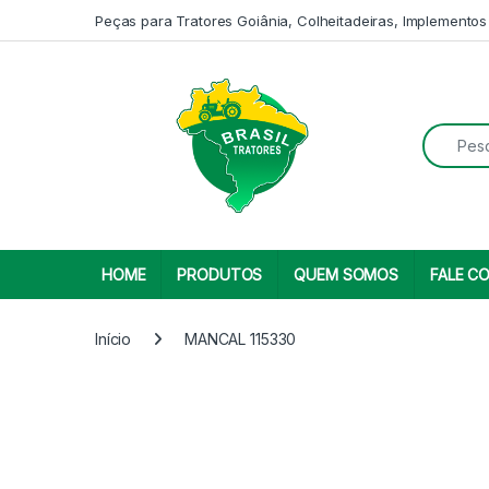
Skip to navigation
Skip to content
Peças para Tratores Goiânia, Colheitadeiras, Implementos
Search fo
HOME
PRODUTOS
QUEM SOMOS
FALE C
Início
MANCAL 115330