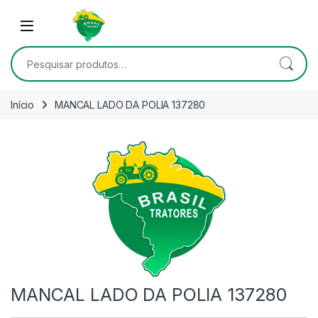
Skip to navigation
Skip to content
Open
Pesquisar por:
Início
MANCAL LADO DA POLIA 137280
MANCAL LADO DA POLIA 137280