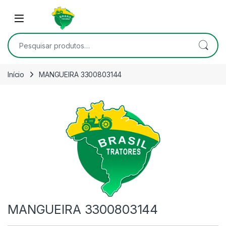
Skip to navigation
Skip to content
Open
Pesquisar por:
Início
MANGUEIRA 3300803144
MANGUEIRA 3300803144