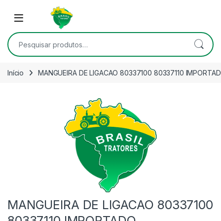
Skip to navigation
Skip to content
Open
Pesquisar por:
Início
MANGUEIRA DE LIGACAO 80337100 80337110 IMPORTA
MANGUEIRA DE LIGACAO 80337100
80337110 IMPORTADO