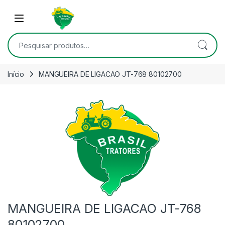
Skip to navigation
Skip to content
Open
Pesquisar por:
Início
MANGUEIRA DE LIGACAO JT-768 80102700
MANGUEIRA DE LIGACAO JT-768
80102700