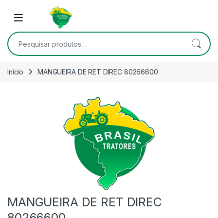
Skip to navigation
Skip to content
Open
Pesquisar por:
Início
MANGUEIRA DE RET DIREC 80266600
MANGUEIRA DE RET DIREC
80266600